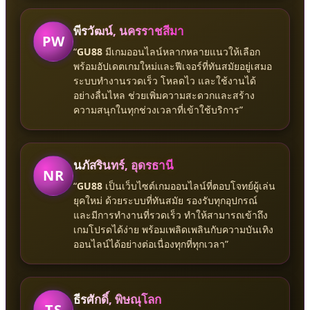
พีรวัฒน์, นครราชสีมา
PW
“
GU88
มีเกมออนไลน์หลากหลายแนวให้เลือก
พร้อมอัปเดตเกมใหม่และฟีเจอร์ที่ทันสมัยอยู่เสมอ
ระบบทำงานรวดเร็ว โหลดไว และใช้งานได้
อย่างลื่นไหล ช่วยเพิ่มความสะดวกและสร้าง
ความสนุกในทุกช่วงเวลาที่เข้าใช้บริการ”
นภัสรินทร์, อุดรธานี
NR
“
GU88
เป็นเว็บไซต์เกมออนไลน์ที่ตอบโจทย์ผู้เล่น
ยุคใหม่ ด้วยระบบที่ทันสมัย รองรับทุกอุปกรณ์
และมีการทำงานที่รวดเร็ว ทำให้สามารถเข้าถึง
เกมโปรดได้ง่าย พร้อมเพลิดเพลินกับความบันเทิง
ออนไลน์ได้อย่างต่อเนื่องทุกที่ทุกเวลา”
ธีรศักดิ์, พิษณุโลก
TS